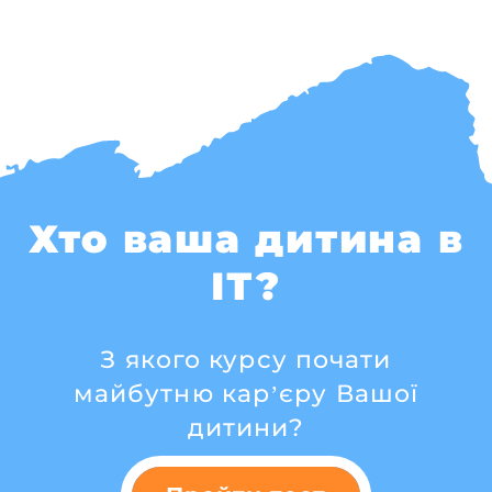
Хто ваша дитина в
ІТ?
З якого курсу почати
майбутню кар’єру Вашої
дитини?