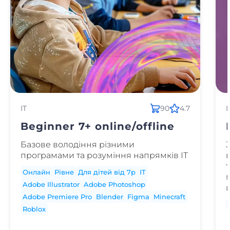
IT
90
4.7
I
Beginner 7+ online/offline
Базове володіння різними
програмами та розуміння напрямків ІТ
Онлайн
Рівне
Для дітей від 7р
IT
Adobe Illustrator
Adobe Photoshop
Adobe Premiere Pro
Blender
Figma
Minecraft
Roblox