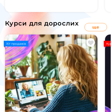
Курси для дорослих
ще
Хіт продажів
Кур