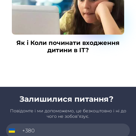
Як і Коли починати входження
дитини в ІТ?
Залишилися питання?
Повідомте і ми допоможемо, це безкоштовно і ні до
чого не зобов’язує.