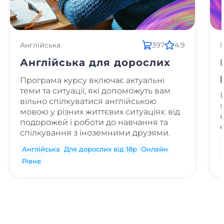
Англійська
397
4.9
I
Англійська для дорослих
Програма курсу включає актуальні
теми та ситуації, які допоможуть вам
вільно спілкуватися англійською
мовою у різних життєвих ситуаціях: від
подорожей і роботи до навчання та
спілкування з іноземними друзями.
Англійська
Для дорослих від 18р
Онлайн
Рівне