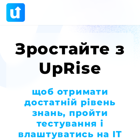
Зростайте з
UpRise
щоб отримати
щоб отримати
достатній рівень
достатній рівень
знань, пройти
знань, пройти
тестування і
тестування і
влаштуватись на IT
влаштуватись на