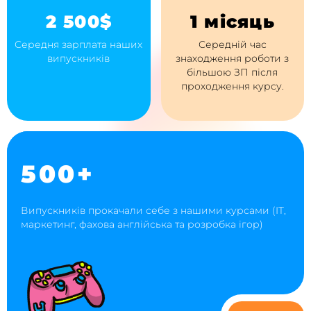
2 500$
1 місяць
Середня зарплата наших
Середній час
випускників
знаходження роботи з
більшою ЗП після
проходження курсу.
500+
Випускників прокачали себе з нашими курсами (IT,
маркетинг, фахова англійська та розробка ігор)